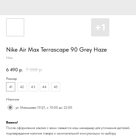
Nike Air Max Terrascape 90 Grey Haze
Nike
6 490
р.
7 500
р.
Размер
41
42
43
44
45
Наличие
ул. Малышева 103/1, с 10:00 до 22:00
Важно!
После оформления заказа с вами свяжется наш менеджер для уточнения деталей,
подтверждения наличия товара и окончательной консультации по выбору