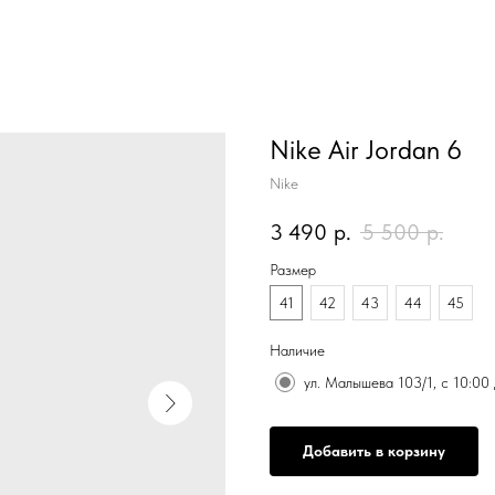
Nike Air Jordan 6
Nike
3 490
р.
5 500
р.
Размер
41
42
43
44
45
Наличие
ул. Малышева 103/1, с 10:00
Добавить в корзину