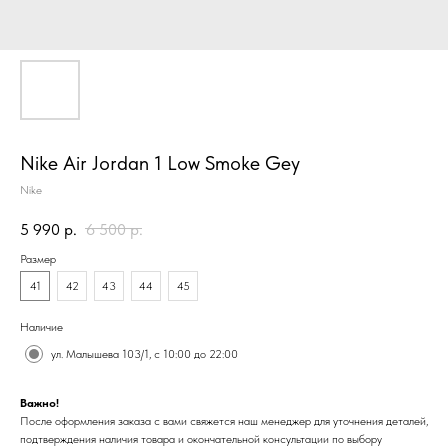
Nike Air Jordan 1 Low Smoke Gey
Nike
5 990
р.
6 500
р.
Размер
41
42
43
44
45
Наличие
ул. Малышева 103/1, с 10:00 до 22:00
Важно!
После оформления заказа с вами свяжется наш менеджер для уточнения деталей,
подтверждения наличия товара и окончательной консультации по выбору