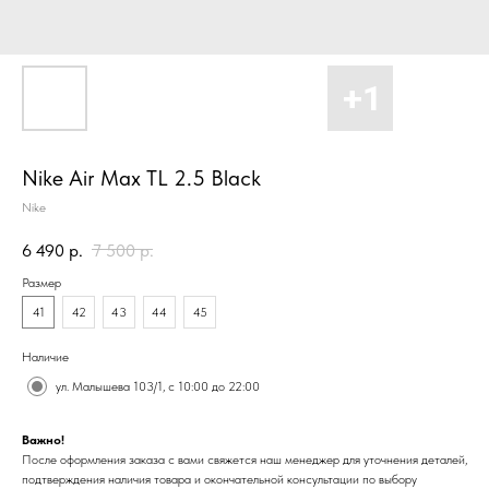
Nike Air Max TL 2.5 Black
Nike
6 490
р.
7 500
р.
Размер
41
42
43
44
45
Наличие
ул. Малышева 103/1, с 10:00 до 22:00
Важно!
После оформления заказа с вами свяжется наш менеджер для уточнения деталей,
подтверждения наличия товара и окончательной консультации по выбору