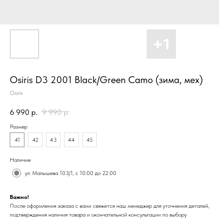
Osiris D3 2001 Black/Green Camo (зима, мех)
Osiris
6 990
р.
9 990
р.
Размер
41
42
43
44
45
Наличие
ул. Малышева 103/1, с 10:00 до 22:00
Важно!
После оформления заказа с вами свяжется наш менеджер для уточнения деталей,
подтверждения наличия товара и окончательной консультации по выбору