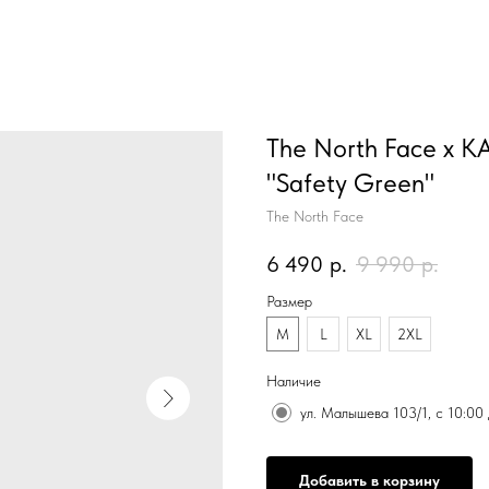
The North Face x K
"Safety Green"
The North Face
6 490
р.
9 990
р.
Размер
M
L
XL
2XL
Наличие
ул. Малышева 103/1, с 10:00
Добавить в корзину