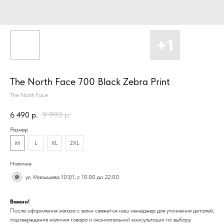
The North Face 700 Black Zebra Print
The North Face
6 490
р.
9 990
р.
Размер
M
L
XL
2XL
Наличие
ул. Малышева 103/1, с 10:00 до 22:00
Важно!
После оформления заказа с вами свяжется наш менеджер для уточнения деталей,
подтверждения наличия товара и окончательной консультации по выбору