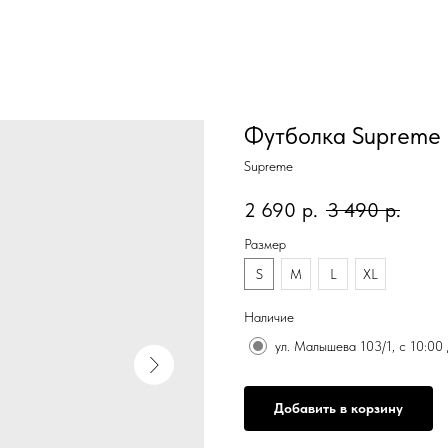
Футболка Supreme
Supreme
2 690
р.
3 490
р.
Размер
S
M
L
XL
Наличие
ул. Малышева 103/1, с 10:00
Добавить в корзину