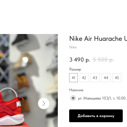
Nike Air Huarache U
Nike
3 490
р.
5 500
р.
Размер
41
42
43
44
45
Наличие
ул. Малышева 103/1, с 10:00
Добавить в корзину