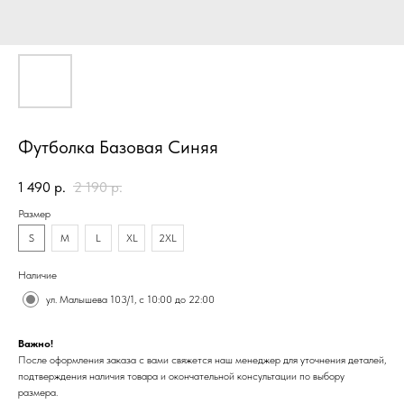
Футболка Базовая Синяя
1 490
р.
2 190
р.
Размер
S
M
L
XL
2XL
Наличие
ул. Малышева 103/1, с 10:00 до 22:00
Важно!
После оформления заказа с вами свяжется наш менеджер для уточнения деталей,
подтверждения наличия товара и окончательной консультации по выбору
размера.