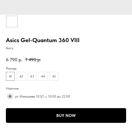
Asics Gel-Quantum 360 VIII
Asics
6 790
р.
7 490
р.
Размер
41
42
43
44
45
Наличие
ул. Малышева 103/1, с 10:00 до 22:00
BUY NOW