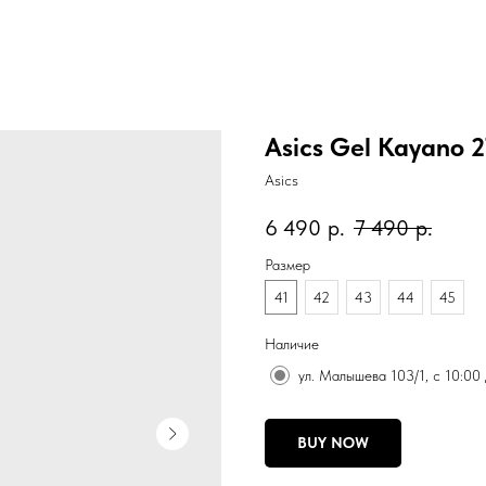
Asics Gel Kayano 2
Asics
6 490
р.
7 490
р.
Размер
41
42
43
44
45
Наличие
ул. Малышева 103/1, с 10:00
BUY NOW