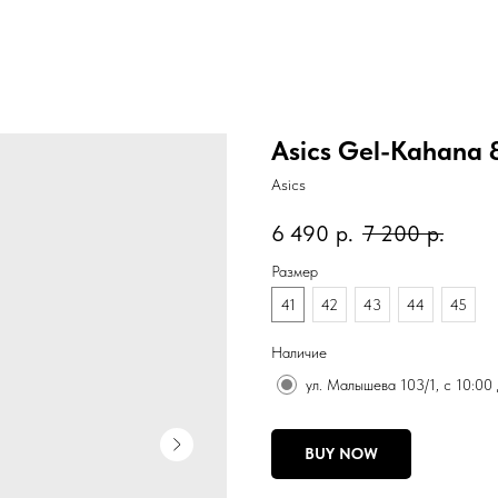
Asics Gel-Kahana 
Asics
6 490
р.
7 200
р.
Размер
41
42
43
44
45
Наличие
ул. Малышева 103/1, с 10:00
BUY NOW