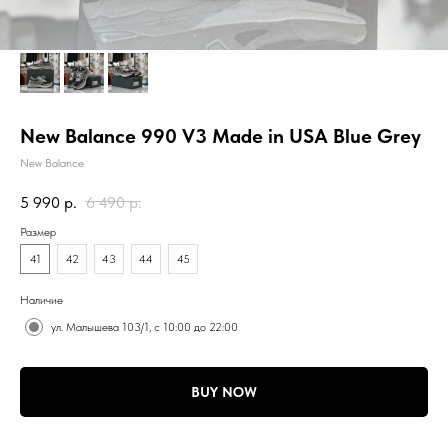
New Balance 990 V3 Made in USA Blue Grey
New Balance
5 990
р.
6 490
р.
Размер
41
42
43
44
45
Наличие
ул. Малышева 103/1, с 10:00 до 22:00
BUY NOW