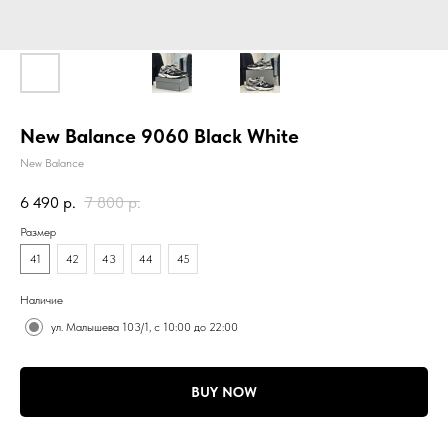
New Balance 9060 Black White
New Balance
6 490
р.
7 800
р.
Размер
41
42
43
44
45
Наличие
ул. Малышева 103/1, с 10:00 до 22:00
BUY NOW