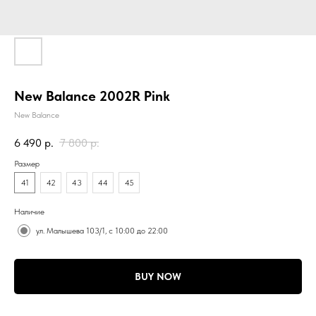
New Balance 2002R Pink
New Balance
6 490
р.
7 800
р.
Размер
41
42
43
44
45
Наличие
ул. Малышева 103/1, с 10:00 до 22:00
BUY NOW