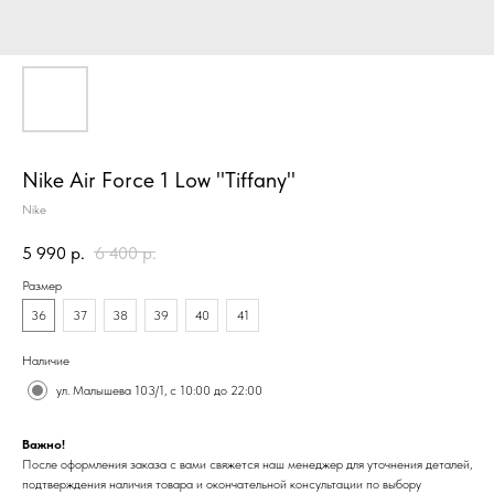
Nike Air Force 1 Low "Tiffany"
Nike
5 990
р.
6 400
р.
Размер
36
37
38
39
40
41
Наличие
ул. Малышева 103/1, с 10:00 до 22:00
Важно!
После оформления заказа с вами свяжется наш менеджер для уточнения деталей,
подтверждения наличия товара и окончательной консультации по выбору