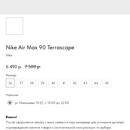
Nike Air Max 90 Terrascape
Nike
6 490
р.
7 500
р.
Размер
36
37
38
39
40
41
42
43
44
45
Наличие
ул. Малышева 103/1, с 10:00 до 22:00
Важно!
После оформления заказа с вами свяжется наш менеджер для уточнения деталей,
подтверждения наличия товара и окончательной консультации по выбору