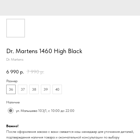
Dr. Martens 1460 High Black
Dr. Martens
6 990
р.
7 990
р.
Размер
36
37
38
39
40
Наличие
ул. Малышева 103/1, с 10:00 до 22:00
Важно!
После оформления заказа с вами свяжется наш менеджер для уточнения деталей,
подтверждения наличия товара и окончательной консультации по выбору